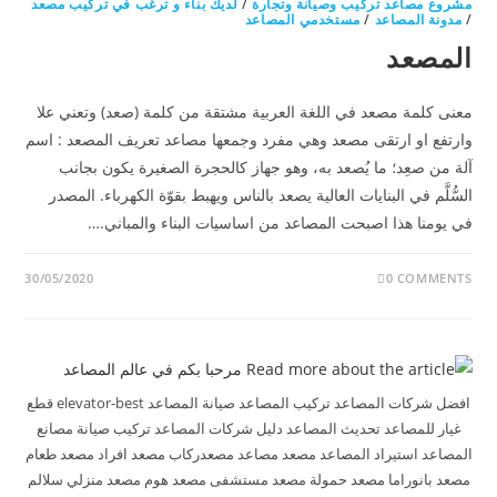
مشروع مصاعد تركيب وصيانة وتجارة
/
لديك بناء و ترغب في تركيب مصعد
/
مدونة المصاعد
/
مستخدمي المصاعد
المصعد
معنى كلمة مصعد في اللغة العربية مشتقة من كلمة (صعد) وتعني علا
وارتفع او ارتقى مصعد وهي مفرد وجمعها مصاعد تعريف المصعد : اسم
آلة من صعِد؛ ما يُصعد به، وهو جهاز كالحجرة الصغيرة يكون بجانب
السُّلَّم في البنايات العالية يصعد بالناس ويهبط بقوّة الكهرباء. المصدر
في يومنا هذا اصبحت المصاعد من اساسيات البناء والمباني.…
30/05/2020
0 COMMENTS
افضل شركات المصاعد تركيب المصاعد صيانة المصاعد elevator-best قطع
غيار للمصاعد تحديث المصاعد دليل شركات المصاعد تركيب صيانة مصانع
المصاعد استيراد المصاعد مصعد مصاعد مصعدركاب مصعد افراد مصعد طعام
مصعد بانوراما مصعد حمولة مصعد مستشفى مصعد هوم مصعد منزلي سلالم