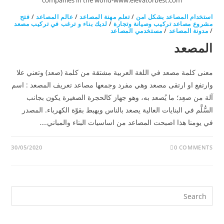
companies in the world-www.elevatorbest.com
استخدام المصاعد بشكل امن
/
تعلم مهنة المصاعد
/
عالم المصاعد
/
فتح
مشروع مصاعد تركيب وصيانة وتجارة
/
لديك بناء و ترغب في تركيب مصعد
/
مدونة المصاعد
/
مستخدمي المصاعد
المصعد
معنى كلمة مصعد في اللغة العربية مشتقة من كلمة (صعد) وتعني علا
وارتفع او ارتقى مصعد وهي مفرد وجمعها مصاعد تعريف المصعد : اسم
آلة من صعِد؛ ما يُصعد به، وهو جهاز كالحجرة الصغيرة يكون بجانب
السُّلَّم في البنايات العالية يصعد بالناس ويهبط بقوّة الكهرباء. المصدر
في يومنا هذا اصبحت المصاعد من اساسيات البناء والمباني.…
30/05/2020
0 COMMENTS