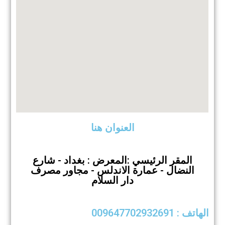
العنوان هنا
المقر الرئيسي :المعرض : بغداد - شارع
النضال - عمارة الاندلس - مجاور مصرف
دار السلام
الهاتف : 009647702932691