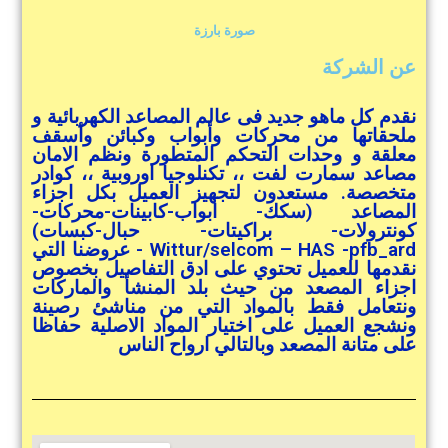
صورة بارزة
عن الشركة
نقدم كل ماهو جديد فى عالم المصاعد الكهربائية و
ملحقاتها من محركات وأبواب وكبائن وأسقف
معلقة و وحدات التحكم المتطورة ونظم الامان
مصاعد سمارت لفت ،، تكنلوجيا اوروبية ،، كوادر
متخصصة. مستعدون لتجهيز العميل بكل اجزاء
المصاعد (سكك- ابواب-كابينات-محركات-
كونترولات- براكيتات- حبال-كبسات)
Wittur/selcom – HAS -pfb_ard - عروضنا التي
نقدمها للعميل تحتوي على ادق التفاصيل بخصوص
اجزاء المصعد من حيث بلد المنشأ والماركات
ونتعامل فقط بالمواد التي من مناشئ رصينة
ونشجع العميل على اختيار المواد الاصلية حفاظا
على متانة المصعد وبالتالي ارواح الناس