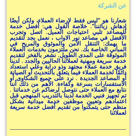
عن الشركة
شعارنا هو “ليس فقط لإرضاء العملاء، ولكن أيضًا
إدهاش زبائننا”. خلاصة القول هي: أفضل خدمة
للمصاعد تلبي احتياجات العميل. اتصل وتجرب
الأفضل في مصاعد نور الاواب ، نعمل بجد لتقديم
ما يهمك: التنقل الآمن والموثوق والمريح في
المباني الخاصة بك. نحن ملتزمون بخدمات العملاء
الموثوقة على المدى الطويل. نشعر بالفخر لتقديم
خدمة سريعة ومهنية لعملائنا الحاليين والجدد . لدينا
فريق خدمة عملاء مجتهد وذو دراية وعلى استعداد
دائمًا لخدمة العملاء فيما يتعلق بالتحديث أو الصيانة
أو المصاعد الجديدة . نرد على جميع الشكاوى أو
الاستفسارات بسرعة وكفاءة. الأهم من ذلك أننا
نتابع مع العملاء حتى نتوصل لرضاكم عن خدماتنا .
تم تجهيز فنيي الخدمة لدينا بالتدريب المنهجي قبل
اعتمادهم وتعيين موظفين خدمة ميدانية بشكل
منظم حتى يتمكنوا من تقديم أفضل خدمة سريعة
لعملائنا