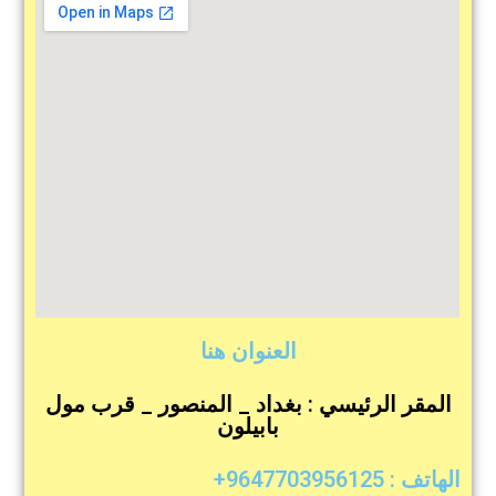
العنوان هنا
المقر الرئيسي : بغداد _ المنصور _ قرب مول
بابيلون
الهاتف : 9647703956125+