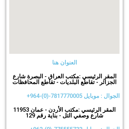
العنوان هنا
المقر الرئيسي :مكتب العراق - البصرة شارع
الجزائر - تقاطع البلديات - تقاطع المحافظات
الجوال : موبايل 7817770005-(0)-964+
المقر الرئيسي :مكتب الأردن - عمان 11953
شارع وصفي التل - بناية رقم 129