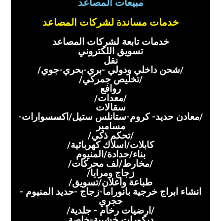
مبيعات المصاعد
خدمات مساندة لشركات المصاعد
خدمات تابعة لشركات المصاعد
تسويق اللكتروني
نقل
/شحن داخلي ودولي -بري-بحري-جوي/
/تخليص جمركي/
روافع
/معدات/
سقالات
/معادن حديد- كروم-ستانلس ستيل/اكسسوارات-
مسامير
/تحكم ذكي/
كابلات/اسلاك كهربائية/
بناء/حدادة/المنيوم
/مخارط/لف محركات/
زجاج ومرايا/
طباعة واعلان/تسويق/
انشاء ابراج خرجية بانوراما-زجاج -حديد المنيوم -
حجري
/ارضيات رخام - جلدية/
ديكورات خشبية-خاصة