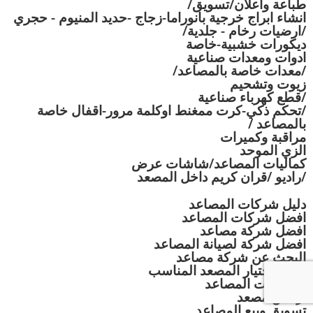
طباعة واعلان/تسويق/
انشاء ابراج خرجية بانوراما-زجاج -حديد المنيوم - حجري
/ارضيات رخام - جلدية/
ديكورات خشبية-خاصة
ادوات ومعدات صناعية
/معدات خاصة بالمصاعد/
زيوت وتشحيم
/قطع كهرباء صناعية
/تحكم ذكي-كرت ممغنط اوكلمة مرور-اقفال خاصة
بالمصاعد /
مراقبة وكميرات
الزي الموحد
كماليات المصاعد/شاشات عرض
/راديو /قران كريم داخل المصعد
دليل شركات المصاعد
افضل شركات المصاعد
افضل شركة مصاعد
افضل شركة لصيانة المصاعد
البحث عن شركة مصاعد
كيفية اختيار المصعد المناسب
مواصفات المصاعد
ارخص مصعد
تسويق وبيع المصاعد