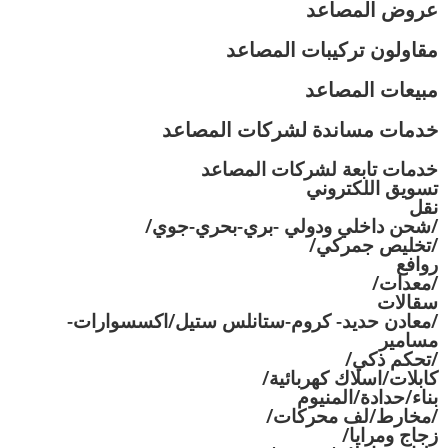
عروض المصاعد
مقاولون تركيبات المصاعد
مبيعات المصاعد
خدمات مساندة لشركات المصاعد
خدمات تابعة لشركات المصاعد
تسويق اللكتروني
نقل
/شحن داخلي ودولي -بري-بحري-جوي/
/تخليص جمركي/
روافع
/معدات/
سقالات
/معادن حديد- كروم-ستانلس ستيل/اكسسوارات-
مسامير
/تحكم ذكي/
كابلات/اسلاك كهربائية/
بناء/حدادة/المنيوم
/مخارط/لف محركات/
زجاج ومرايا/