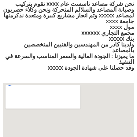
نحن شركة مصاعد تاسست عام xxxx نقوم بتركيب
وصيانة المصاعد والسلالم المتحركة ونحن وكلاء حصريون
لمصاعد xxxxx وتم انجاز مشاريع كبيرة ومتعدة نذكرمنها
جامعة xxxx
مول xxxx
مجمع التجاري xxxxxx
بنك xxxxx
ولدينا كادر من المهندسين والفنيين المتخصصين
بالمصاعد
ما يميزنا : الجودة العالية والسعر المناسب والسرعة في
التنفيذ
وقد حصلنا على شهادة الجودة xxxxx